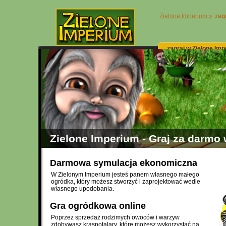
Zielone Imperium »
zag
zagraj w Zielone Im
Zielone Imperium - Graj za darmo 
Darmowa symulacja ekonomiczna
W Zielonym Imperium jesteś panem własnego małego
ogródka, który możesz stworzyć i zaprojektować wedle
własnego upodobania.
Gra ogródkowa online
Poprzez sprzedaż rodzimych owoców i warzyw
zdobywasz krasnotalary, które możesz wykorzystać na