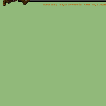
Impressum
|
Polityka prywatności
|
OWH
|
Gry z Upjer