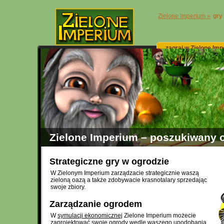
Zielone Imperium »
gry
zagraj w Zielone Im
Zielone Imperium – poszukiwany 
Strategiczne gry w ogrodzie
W Zielonym Imperium zarządzacie strategicznie waszą
zieloną oazą a także zdobywacie krasnotalary sprzedając
swoje zbiory.
Zarządzanie ogrodem
W
symulacji ekonomicznej
Zielone Imperium możecie
zaprojektować swoje ogrody wedle waszego upodobania.