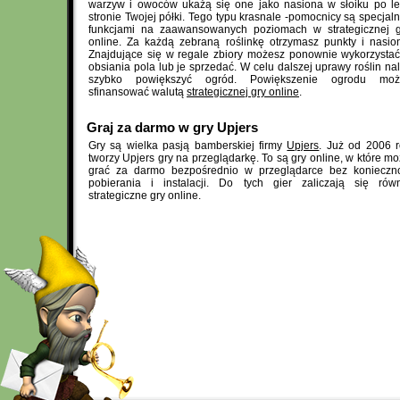
warzyw i owoców ukażą się one jako nasiona w słoiku po l
stronie Twojej półki. Tego typu krasnale -pomocnicy są specjal
funkcjami na zaawansowanych poziomach w strategicznej g
online. Za każdą zebraną roślinkę otrzymasz punkty i nasio
Znajdujące się w regale zbiory możesz ponownie wykorzysta
obsiania pola lub je sprzedać. W celu dalszej uprawy roślin na
szybko powiększyć ogród. Powiększenie ogrodu moż
sfinansować walutą
strategicznej gry online
.
Graj za darmo w gry Upjers
Gry są wielka pasją bamberskiej firmy
Upjers
. Już od 2006 
tworzy Upjers gry na przeglądarkę. To są gry online, w które m
grać za darmo bezpośrednio w przeglądarce bez konieczno
pobierania i instalacji. Do tych gier zaliczają się rów
strategiczne gry online.