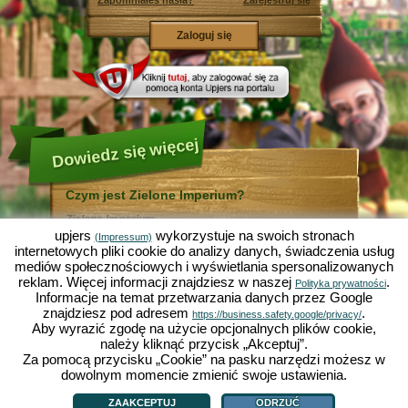
Zapomniałeś hasła?
Zarejestruj się
Dowiedz się więcej
Czym jest Zielone Imperium?
Zielone Imperium ...
... jest zabawną symulacją ekonomiczną, w której
upjers
wykorzystuje na swoich stronach
(Impressum)
wszystko odbywa się w mikrokosmosie ogrodu. Jako
internetowych pliki cookie do analizy danych, świadczenia usług
bezpłatna gra online działa całkowicie w Twojej
mediów społecznościowych i wyświetlania spersonalizowanych
przeglądarce bez konieczności jej instalowania i
reklam. Więcej informacji znajdziesz w naszej
.
pomocy dodatkowego oprogramowania!
Polityka prywatności
Informacje na temat przetwarzania danych przez Google
Zlecając pracę skrzętnym krasnalom ogrodowym
będziesz mógł stworzyć swój własny mały Rajski
znajdziesz pod adresem
.
https://business.safety.google/privacy/
Ogród. Siać, sadzić, zbierać plony, handlować z innymi
Aby wyrazić zgodę na użycie opcjonalnych plików cookie,
graczami, czy też ulepszać metody uprawy? Sałata,
należy kliknąć przycisk „Akceptuj”.
marchewka, truskawki, szpinak czy też cebula? Zależy
Za pomocą przycisku „Cookie” na pasku narzędzi możesz w
od Ciebie, które warzywa, kwiaty lub owoce chcesz
uprawiać. Odwiedź przyjazne miasta
Zieloną Dolinę
i
dowolnym momencie zmienić swoje ustawienia.
Czym jest Zielone Imperium?
|
Historia
|
ZI oferuje
|
Zasady gry
|
Działkowo
, by handlować z innymi graczami, kupować
Polityka prywatności
|
OWH
|
Forum
|
Support/Pomoc
|
Impressum
|
upjers GmbH
|
nowe rośliny i ozdoby do Twojego ogrodu, a także
Zarządzaj ciasteczkami
ZAAKCEPTUJ
ODRZUĆ