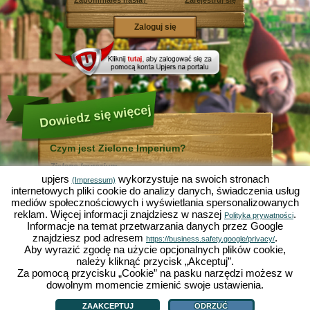
Zapomniałeś hasła?
Zarejestruj się
Dowiedz się więcej
Czym jest Zielone Imperium?
Zielone Imperium ...
... jest zabawną symulacją ekonomiczną, w której
upjers
wykorzystuje na swoich stronach
(Impressum)
wszystko odbywa się w mikrokosmosie ogrodu. Jako
internetowych pliki cookie do analizy danych, świadczenia usług
bezpłatna gra online działa całkowicie w Twojej
mediów społecznościowych i wyświetlania spersonalizowanych
przeglądarce bez konieczności jej instalowania i
reklam. Więcej informacji znajdziesz w naszej
.
pomocy dodatkowego oprogramowania!
Polityka prywatności
Informacje na temat przetwarzania danych przez Google
Zlecając pracę skrzętnym krasnalom ogrodowym
będziesz mógł stworzyć swój własny mały Rajski
znajdziesz pod adresem
.
https://business.safety.google/privacy/
Ogród. Siać, sadzić, zbierać plony, handlować z innymi
Aby wyrazić zgodę na użycie opcjonalnych plików cookie,
graczami, czy też ulepszać metody uprawy? Sałata,
należy kliknąć przycisk „Akceptuj”.
marchewka, truskawki, szpinak czy też cebula? Zależy
Za pomocą przycisku „Cookie” na pasku narzędzi możesz w
od Ciebie, które warzywa, kwiaty lub owoce chcesz
uprawiać. Odwiedź przyjazne miasta
Zieloną Dolinę
i
dowolnym momencie zmienić swoje ustawienia.
Czym jest Zielone Imperium?
|
Historia
|
ZI oferuje
|
Zasady gry
|
Działkowo
, by handlować z innymi graczami, kupować
Polityka prywatności
|
OWH
|
Forum
|
Support/Pomoc
|
Impressum
|
upjers GmbH
|
nowe rośliny i ozdoby do Twojego ogrodu, a także
Zarządzaj ciasteczkami
ZAAKCEPTUJ
ODRZUĆ