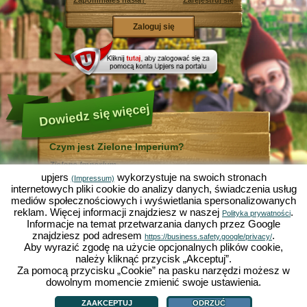
Zapomniałeś hasła?
Zarejestruj się
Dowiedz się więcej
Czym jest Zielone Imperium?
Zielone Imperium ...
... jest zabawną symulacją ekonomiczną, w której
upjers
wykorzystuje na swoich stronach
(Impressum)
wszystko odbywa się w mikrokosmosie ogrodu. Jako
internetowych pliki cookie do analizy danych, świadczenia usług
bezpłatna gra online działa całkowicie w Twojej
mediów społecznościowych i wyświetlania spersonalizowanych
przeglądarce bez konieczności jej instalowania i
reklam. Więcej informacji znajdziesz w naszej
.
pomocy dodatkowego oprogramowania!
Polityka prywatności
Informacje na temat przetwarzania danych przez Google
Zlecając pracę skrzętnym krasnalom ogrodowym
będziesz mógł stworzyć swój własny mały Rajski
znajdziesz pod adresem
.
https://business.safety.google/privacy/
Ogród. Siać, sadzić, zbierać plony, handlować z innymi
Aby wyrazić zgodę na użycie opcjonalnych plików cookie,
graczami, czy też ulepszać metody uprawy? Sałata,
należy kliknąć przycisk „Akceptuj”.
marchewka, truskawki, szpinak czy też cebula? Zależy
Za pomocą przycisku „Cookie” na pasku narzędzi możesz w
od Ciebie, które warzywa, kwiaty lub owoce chcesz
uprawiać. Odwiedź przyjazne miasta
Zieloną Dolinę
i
dowolnym momencie zmienić swoje ustawienia.
Czym jest Zielone Imperium?
|
Historia
|
ZI oferuje
|
Zasady gry
|
Działkowo
, by handlować z innymi graczami, kupować
Polityka prywatności
|
OWH
|
Forum
|
Support/Pomoc
|
Impressum
|
upjers GmbH
|
nowe rośliny i ozdoby do Twojego ogrodu, a także
Zarządzaj ciasteczkami
ZAAKCEPTUJ
ODRZUĆ