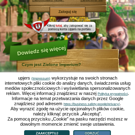
Zapomniałeś hasła?
Zarejestruj się
Dowiedz się więcej
Czym jest Zielone Imperium?
Zielone Imperium ...
... jest zabawną symulacją ekonomiczną, w której
upjers
wykorzystuje na swoich stronach
(Impressum)
wszystko odbywa się w mikrokosmosie ogrodu. Jako
internetowych pliki cookie do analizy danych, świadczenia usług
bezpłatna gra online działa całkowicie w Twojej
mediów społecznościowych i wyświetlania spersonalizowanych
przeglądarce bez konieczności jej instalowania i
reklam. Więcej informacji znajdziesz w naszej
.
pomocy dodatkowego oprogramowania!
Polityka prywatności
Informacje na temat przetwarzania danych przez Google
Zlecając pracę skrzętnym krasnalom ogrodowym
będziesz mógł stworzyć swój własny mały Rajski
znajdziesz pod adresem
.
https://business.safety.google/privacy/
Ogród. Siać, sadzić, zbierać plony, handlować z innymi
Aby wyrazić zgodę na użycie opcjonalnych plików cookie,
graczami, czy też ulepszać metody uprawy? Sałata,
należy kliknąć przycisk „Akceptuj”.
marchewka, truskawki, szpinak czy też cebula? Zależy
Za pomocą przycisku „Cookie” na pasku narzędzi możesz w
od Ciebie, które warzywa, kwiaty lub owoce chcesz
uprawiać. Odwiedź przyjazne miasta
Zieloną Dolinę
i
dowolnym momencie zmienić swoje ustawienia.
Czym jest Zielone Imperium?
|
Historia
|
ZI oferuje
|
Zasady gry
|
Działkowo
, by handlować z innymi graczami, kupować
Polityka prywatności
|
OWH
|
Forum
|
Support/Pomoc
|
Impressum
|
upjers GmbH
|
nowe rośliny i ozdoby do Twojego ogrodu, a także
Zarządzaj ciasteczkami
ZAAKCEPTUJ
ODRZUĆ