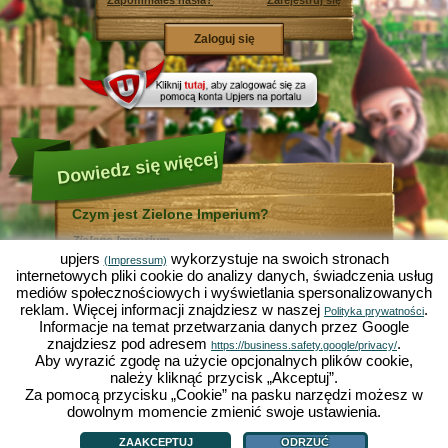
Zapomniałeś hasła?
Zarejestruj się
Dowiedz się więcej
Czym jest Zielone Imperium?
Zielone Imperium ...
... jest zabawną symulacją ekonomiczną, w której
upjers
wykorzystuje na swoich stronach
(Impressum)
wszystko odbywa się w mikrokosmosie ogrodu. Jako
internetowych pliki cookie do analizy danych, świadczenia usług
bezpłatna gra online działa całkowicie w Twojej
mediów społecznościowych i wyświetlania spersonalizowanych
przeglądarce bez konieczności jej instalowania i
reklam. Więcej informacji znajdziesz w naszej
.
pomocy dodatkowego oprogramowania!
Polityka prywatności
Informacje na temat przetwarzania danych przez Google
Zlecając pracę skrzętnym krasnalom ogrodowym
będziesz mógł stworzyć swój własny mały Rajski
znajdziesz pod adresem
.
https://business.safety.google/privacy/
Ogród. Siać, sadzić, zbierać plony, handlować z innymi
Aby wyrazić zgodę na użycie opcjonalnych plików cookie,
graczami, czy też ulepszać metody uprawy? Sałata,
należy kliknąć przycisk „Akceptuj”.
marchewka, truskawki, szpinak czy też cebula? Zależy
Za pomocą przycisku „Cookie” na pasku narzędzi możesz w
od Ciebie, które warzywa, kwiaty lub owoce chcesz
uprawiać. Odwiedź przyjazne miasta
Zieloną Dolinę
i
dowolnym momencie zmienić swoje ustawienia.
Czym jest Zielone Imperium?
|
Historia
|
ZI oferuje
|
Zasady gry
|
Działkowo
, by handlować z innymi graczami, kupować
Polityka prywatności
|
OWH
|
Forum
|
Support/Pomoc
|
Impressum
|
upjers GmbH
|
nowe rośliny i ozdoby do Twojego ogrodu, a także
Zarządzaj ciasteczkami
ZAAKCEPTUJ
ODRZUĆ