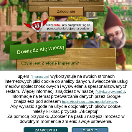
Zapomniałeś hasła?
Zarejestruj się
Dowiedz się więcej
Czym jest Zielone Imperium?
Zielone Imperium ...
... jest zabawną symulacją ekonomiczną, w której
upjers
wykorzystuje na swoich stronach
(Impressum)
wszystko odbywa się w mikrokosmosie ogrodu. Jako
internetowych pliki cookie do analizy danych, świadczenia usług
bezpłatna gra online działa całkowicie w Twojej
mediów społecznościowych i wyświetlania spersonalizowanych
przeglądarce bez konieczności jej instalowania i
reklam. Więcej informacji znajdziesz w naszej
.
pomocy dodatkowego oprogramowania!
Polityka prywatności
Informacje na temat przetwarzania danych przez Google
Zlecając pracę skrzętnym krasnalom ogrodowym
będziesz mógł stworzyć swój własny mały Rajski
znajdziesz pod adresem
.
https://business.safety.google/privacy/
Ogród. Siać, sadzić, zbierać plony, handlować z innymi
Aby wyrazić zgodę na użycie opcjonalnych plików cookie,
graczami, czy też ulepszać metody uprawy? Sałata,
należy kliknąć przycisk „Akceptuj”.
marchewka, truskawki, szpinak czy też cebula? Zależy
Za pomocą przycisku „Cookie” na pasku narzędzi możesz w
od Ciebie, które warzywa, kwiaty lub owoce chcesz
uprawiać. Odwiedź przyjazne miasta
Zieloną Dolinę
i
dowolnym momencie zmienić swoje ustawienia.
Czym jest Zielone Imperium?
|
Historia
|
ZI oferuje
|
Zasady gry
|
Działkowo
, by handlować z innymi graczami, kupować
Polityka prywatności
|
OWH
|
Forum
|
Support/Pomoc
|
Impressum
|
upjers GmbH
|
nowe rośliny i ozdoby do Twojego ogrodu, a także
Zarządzaj ciasteczkami
ZAAKCEPTUJ
ODRZUĆ