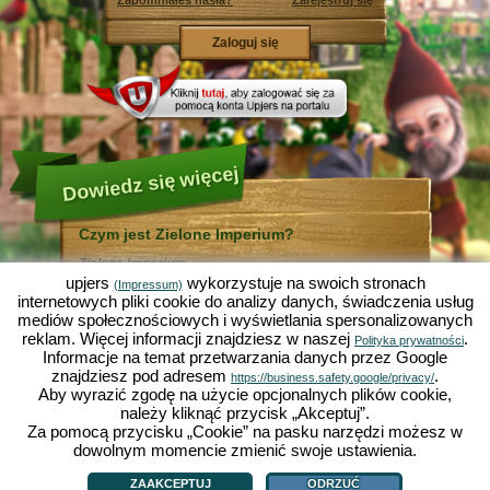
Zapomniałeś hasła?
Zarejestruj się
Dowiedz się więcej
Czym jest Zielone Imperium?
Zielone Imperium ...
... jest zabawną symulacją ekonomiczną, w której
upjers
wykorzystuje na swoich stronach
(Impressum)
wszystko odbywa się w mikrokosmosie ogrodu. Jako
internetowych pliki cookie do analizy danych, świadczenia usług
bezpłatna gra online działa całkowicie w Twojej
mediów społecznościowych i wyświetlania spersonalizowanych
przeglądarce bez konieczności jej instalowania i
reklam. Więcej informacji znajdziesz w naszej
.
pomocy dodatkowego oprogramowania!
Polityka prywatności
Informacje na temat przetwarzania danych przez Google
Zlecając pracę skrzętnym krasnalom ogrodowym
będziesz mógł stworzyć swój własny mały Rajski
znajdziesz pod adresem
.
https://business.safety.google/privacy/
Ogród. Siać, sadzić, zbierać plony, handlować z innymi
Aby wyrazić zgodę na użycie opcjonalnych plików cookie,
graczami, czy też ulepszać metody uprawy? Sałata,
należy kliknąć przycisk „Akceptuj”.
marchewka, truskawki, szpinak czy też cebula? Zależy
Za pomocą przycisku „Cookie” na pasku narzędzi możesz w
od Ciebie, które warzywa, kwiaty lub owoce chcesz
uprawiać. Odwiedź przyjazne miasta
Zieloną Dolinę
i
dowolnym momencie zmienić swoje ustawienia.
Czym jest Zielone Imperium?
|
Historia
|
ZI oferuje
|
Zasady gry
|
Działkowo
, by handlować z innymi graczami, kupować
Polityka prywatności
|
OWH
|
Forum
|
Support/Pomoc
|
Impressum
|
upjers GmbH
|
nowe rośliny i ozdoby do Twojego ogrodu, a także
Zarządzaj ciasteczkami
ZAAKCEPTUJ
ODRZUĆ