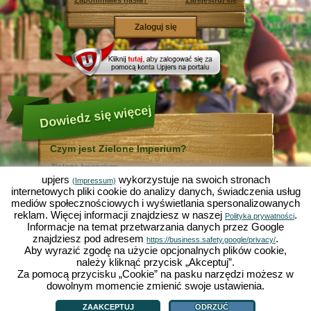
Zapomniałeś hasła?
Zarejestruj się
Dowiedz się więcej
Czym jest Zielone Imperium?
Zielone Imperium ...
... jest zabawną symulacją ekonomiczną, w której
upjers
wykorzystuje na swoich stronach
(Impressum)
wszystko odbywa się w mikrokosmosie ogrodu. Jako
internetowych pliki cookie do analizy danych, świadczenia usług
bezpłatna gra online działa całkowicie w Twojej
mediów społecznościowych i wyświetlania spersonalizowanych
przeglądarce bez konieczności jej instalowania i
reklam. Więcej informacji znajdziesz w naszej
.
pomocy dodatkowego oprogramowania!
Polityka prywatności
Informacje na temat przetwarzania danych przez Google
Zlecając pracę skrzętnym krasnalom ogrodowym
będziesz mógł stworzyć swój własny mały Rajski
znajdziesz pod adresem
.
https://business.safety.google/privacy/
Ogród. Siać, sadzić, zbierać plony, handlować z innymi
Aby wyrazić zgodę na użycie opcjonalnych plików cookie,
graczami, czy też ulepszać metody uprawy? Sałata,
należy kliknąć przycisk „Akceptuj”.
marchewka, truskawki, szpinak czy też cebula? Zależy
Za pomocą przycisku „Cookie” na pasku narzędzi możesz w
od Ciebie, które warzywa, kwiaty lub owoce chcesz
uprawiać. Odwiedź przyjazne miasta
Zieloną Dolinę
i
dowolnym momencie zmienić swoje ustawienia.
Czym jest Zielone Imperium?
|
Historia
|
ZI oferuje
|
Zasady gry
|
Działkowo
, by handlować z innymi graczami, kupować
Polityka prywatności
|
OWH
|
Forum
|
Support/Pomoc
|
Impressum
|
upjers GmbH
|
nowe rośliny i ozdoby do Twojego ogrodu, a także
Zarządzaj ciasteczkami
ZAAKCEPTUJ
ODRZUĆ