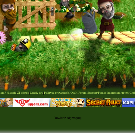
rium?
|
Historia
|
ZI oferuje
|
Zasady gry
|
Polityka prywatności
|
OWH
|
Forum
|
Support/Pomoc
|
Impressum
|
upjers Gm
Dowiedz się więcej