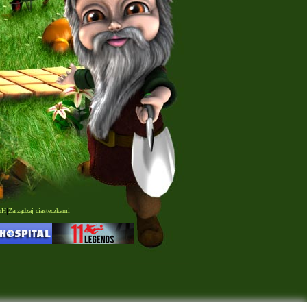
bH
|
Zarządzaj ciasteczkami