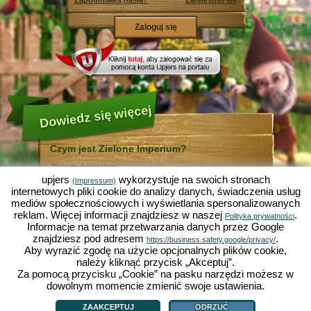
Zapomniałeś hasła?
Zarejestruj się
Dowiedz się więcej
Czym jest Zielone Imperium?
Zielone Imperium ...
... jest zabawną symulacją ekonomiczną, w której
upjers
wykorzystuje na swoich stronach
(Impressum)
wszystko odbywa się w mikrokosmosie ogrodu. Jako
internetowych pliki cookie do analizy danych, świadczenia usług
bezpłatna gra online działa całkowicie w Twojej
mediów społecznościowych i wyświetlania spersonalizowanych
przeglądarce bez konieczności jej instalowania i
reklam. Więcej informacji znajdziesz w naszej
.
pomocy dodatkowego oprogramowania!
Polityka prywatności
Informacje na temat przetwarzania danych przez Google
Zlecając pracę skrzętnym krasnalom ogrodowym
będziesz mógł stworzyć swój własny mały Rajski
znajdziesz pod adresem
.
https://business.safety.google/privacy/
Ogród. Siać, sadzić, zbierać plony, handlować z innymi
Aby wyrazić zgodę na użycie opcjonalnych plików cookie,
graczami, czy też ulepszać metody uprawy? Sałata,
należy kliknąć przycisk „Akceptuj”.
marchewka, truskawki, szpinak czy też cebula? Zależy
Za pomocą przycisku „Cookie” na pasku narzędzi możesz w
od Ciebie, które warzywa, kwiaty lub owoce chcesz
uprawiać. Odwiedź przyjazne miasta
Zieloną Dolinę
i
dowolnym momencie zmienić swoje ustawienia.
Czym jest Zielone Imperium?
|
Historia
|
ZI oferuje
|
Zasady gry
|
Działkowo
, by handlować z innymi graczami, kupować
Polityka prywatności
|
OWH
|
Forum
|
Support/Pomoc
|
Impressum
|
upjers GmbH
|
nowe rośliny i ozdoby do Twojego ogrodu, a także
Zarządzaj ciasteczkami
ZAAKCEPTUJ
ODRZUĆ